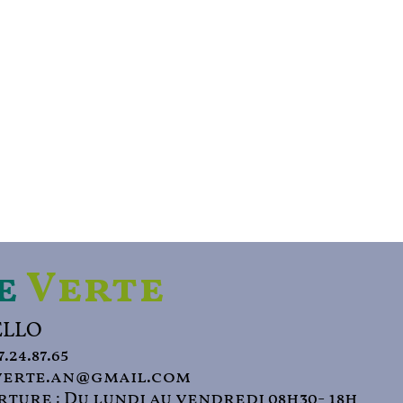
e
Verte
ELLO
7.24.87.65
verte.an@gmail.com
ture : Du lundi au vendredi 08h30- 18h