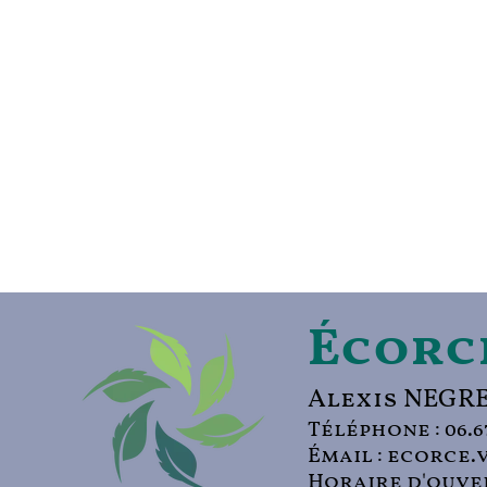
Écorc
Alexis NEGR
Téléphone :
06.6
Émail :
e
corce.
Horaire d'ouver