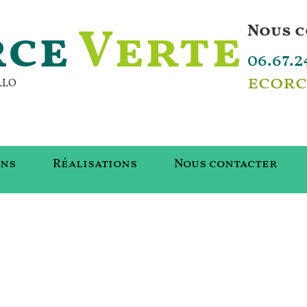
rce
Verte
Nous 
06.67.2
ecorc
LLO
ons
Réalisations
Nous contacter